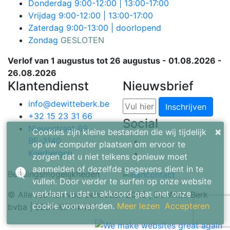
Donderdag
9:00-12:00 | 13:00-17:00
Vrijdag
9:00-12:00 | 13:00-17:00
Zaterdag
9:00-13:00 | doorlopend
Zondag
GESLOTEN
Verlof van 1 augustus tot 26 augustus - 01.08.2026 -
26.08.2026
Klantendienst
Nieuwsbrief
info@dewitteberk.be
Inschrijven
+32 15 23 31 66
Social
Nieuwstraat 69
×
Cookies zijn kleine bestanden die wij tijdelijk
BE-3140
op uw computer plaatsen om ervoor te
Keerbergen
zorgen dat u niet telkens opnieuw moet
aanmelden of dezelfde gegevens dient in te
Betalingsmogelijkheden
vullen. Door verder te surfen op onze website
verklaart u dat u akkoord gaat met onze
© Alle rechten voorbehouden 2026 | De Witte Berk
cookie voorwaarden.
Meer lezen
Accepteren
bvba | BE0416.744.464